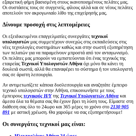
εξαιρετική φήμη βασισμένη στους ικανοποιημένους πελάτες μας.
Οι συστάσεις τους σε συγγενείς, φίλους αλλά και σε νέους πελάτες
αποτελούν τον ακρογωνιαίο λίθο της επιχείρησής μας.
Δίνουμε προσοχή στις λεπτομέρειες
Οι εξειδικευμένοι επαγγελματίες συνεργάτες
τεχνικοί
υπολογιστών
μας συμμετέχουν συνεχώς στις εκπαιδεύσεις στις
νέες τεχνολογίες συστημάτων καθώς και στην σωστή εξυπηρέτηση
των πελατών για να παραμείνουν μπροστά από τον ανταγωνισμό.
Οι πελάτες μας μπορούν να εμπιστεύονται ότι ένας τεχνικός της
εταιρείας
Τεχνικοί Υπολογιστών Αθήνα
όχι μόνο θα κάνει τη
δουλειά σωστά, αλλά θα επαναφέρει το σύστημα ή τον υπολογιστή
σας σε άριστη λειτουργία.
Αν αντιμετωπίζετε κάποια δυσλειτουργία και αναζητάτε έμπειρο
τεχνικό υπολογιστών στην Αθήνα, επικοινωνήστε με τους
έμπειρους
τεχνικούς Η/Υ
της
Τεχνικοί Υπολογιστών Αθήνα
και
άμεσα όλα τα θέματα σας θα έχουν βρει τη λύση τους. Είμαστε στη
διάθεση σας όλο το 24ωρο και 365 μέρες το χρόνο στο
2130 905
891
με αστική χρέωση. Θα χαρούμε να σας εξυπηρετήσουμε!
Οι συνεργάτες τεχνικοί μας είναι:
Ηλεκτρολόγος Αθήνα 24 ώρες