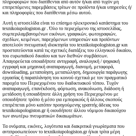
πληροφοριών που διατίθενται από αυτόν ή/και από τυχόν μη
επιτρεπόμενες παρεμβάσεις τρίτων σε προϊόντα ή/και υπηρεσίες ή/
και πληροφορίες που διατίθενται μέσω αυτού.
Αυτή η ιστοσελίδα είναι το επίσημο ηλεκτρονικό κατάστημα του
texnikoiupologiston.gr . Όλο το περιεχόμενο της ιστοσελίδας,
συμπεριλαμβανομένων εικόνων, γραφικών, φωτογραφιών,
σχεδίων, κειμένων, παρεχόμενων υπηρεσιών και προϊόντων
αποτελούν πνευματική ιδιοκτησία του texnikoiupologiston.gr και
προστατεύονται κατά τις σχετικές διατάξεις του ελληνικού δικαίου,
του ευρωπαϊκού δικαίου και των διεθνών συμβάσεων.
Απαγορεύεται οποιαδήποτε αντιγραφή, αναλογική / ψηφιακή
εγγραφή και μηχανική αναπαραγωγή, διανομή, μεταφορά,
downloading, μεταποίηση, μεταπώληση, δημιουργία παράγωγης
εργασίας ή παραπλάνηση του κοινού σχετικά με τον πραγματικό
παροχέα του Περιεχομένου του διαδικτυακού τόπου. Τυχόν
αναπαραγωγή, επανέκδοση, φόρτωση, ανακοίνωση, διάδοση ή
μετάδοση ή οποιαδήποτε άλλη χρήση του Περιεχομένου με
οποιοδήποτε τρόπο ή μέσο για εμπορικούς ή άλλους σκοπούς
επιτρέπεται μόνο κατόπιν προηγούμενης γραπτής άδειας του
texnikoiupologiston.gr ή οιουδήποτε άλλου νόμιμου δικαιούχου
των ανωτέρω πνευματικών δικαιωμάτων.
Τα ονόματα, εικόνες, λογότυπα και διακριτικά γνωρίσματα που
αντιπροσωπεύουν το texnikoiupologiston.gr ή/και τρίτα μέρη