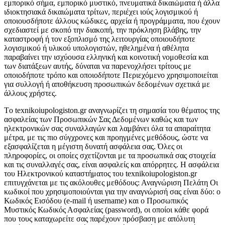
εμπορικό σήμα, εμπορικό μυστικό, πνευματικά δικαιώματα ή άλλα
ιδιοκτησιακά δικαιώματα τρίτων, περιέχει ιούς λογισμικού ή
οποιουσδήποτε άλλους κώδικες, αρχεία ή προγράμματα, που έχουν
σχεδιαστεί με σκοπό την διακοπή, την πρόκληση βλάβης, την
καταστροφή ή τον εξοπλισμό της λειτουργίας οποιουδήποτε
λογισμικού ή υλικού υπολογιστών, ηθελημένα ή αθέλητα
παραβαίνει την ισχύουσα ελληνική και κοινοτική νομοθεσία και
των διατάξεων αυτής, δύναται να παρενοχλήσει τρίτους με
οποιοδήποτε τρόπο και οποιοδήποτε Περιεχόμενο χρησιμοποιείται
για συλλογή ή αποθήκευση προσωπικών δεδομένων σχετικά με
άλλους χρήστες.
Tο texnikoiupologiston.gr αναγνωρίζει τη σημασία του θέματος της
ασφαλείας των Προσωπικών Σας Δεδομένων καθώς και των
ηλεκτρονικών σας συναλλαγών και λαμβάνει όλα τα απαραίτητα
μέτρα, με τις πιο σύγχρονες και προηγμένες μεθόδους, ώστε να
εξασφαλίζεται η μέγιστη δυνατή ασφάλεια σας. Όλες οι
πληροφορίες, οι οποίες σχετίζονται με τα προσωπικά σας στοιχεία
και τις συναλλαγές σας, είναι ασφαλείς και απόρρητες. Η ασφάλεια
του Ηλεκτρονικού καταστήματος του texnikoiupologiston.gr
επιτυγχάνεται με τις ακόλουθες μεθόδους: Αναγνώριση Πελάτη Οι
κωδικοί που χρησιμοποιούνται για την αναγνώρισή σας είναι δύο: ο
Κωδικός Εισόδου (e-mail ή username) και ο Προσωπικός
Μυστικός Κωδικός Ασφαλείας (password), οι οποίοι κάθε φορά
που τους καταχωρείτε σας παρέχουν πρόσβαση με απόλυτη