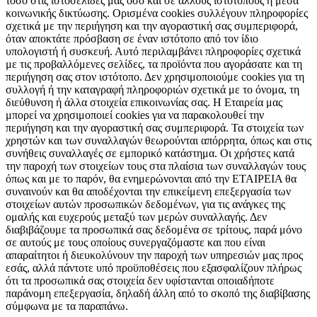
τόσο στις ιστοσελίδες μας όσο και σε άλλους ιστότοπους ή μέσα
κοινωνικής δικτύωσης. Ορισμένα cookies συλλέγουν πληροφορίες
σχετικά με την περιήγηση και την αγοραστική σας συμπεριφορά,
όταν αποκτάτε πρόσβαση σε έναν ιστότοπο από τον ίδιο
υπολογιστή ή συσκευή. Αυτό περιλαμβάνει πληροφορίες σχετικά
με τις προβαλλόμενες σελίδες, τα προϊόντα που αγοράσατε και τη
περιήγηση σας στον ιστότοπο. Δεν χρησιμοποιούμε cookies για τη
συλλογή ή την καταγραφή πληροφοριών σχετικά με το όνομα, τη
διεύθυνση ή άλλα στοιχεία επικοινωνίας σας. Η Εταιρεία μας
μπορεί να χρησιμοποιεί cookies για να παρακολουθεί την
περιήγηση και την αγοραστική σας συμπεριφορά. Τα στοιχεία των
χρηστών και των συναλλαγών θεωρούνται απόρρητα, όπως και στις
συνήθεις συναλλαγές σε εμπορικό κατάστημα. Οι χρήστες κατά
την παροχή των στοιχείων τους στα πλαίσια των συναλλαγών τους
όπως και με το παρόν, θα ενημερώνονται από την ΕΤΑΙΡΕΙΑ θα
συναινούν και θα αποδέχονται την επικείμενη επεξεργασία των
στοιχείων αυτών προσωπικών δεδομένων, για τις ανάγκες της
ομαλής και ευχερούς μεταξύ των μερών συναλλαγής. Δεν
διαβιβάζουμε τα προσωπικά σας δεδομένα σε τρίτους, παρά μόνο
σε αυτούς με τους οποίους συνεργαζόμαστε και που είναι
απαραίτητοι ή διευκολύνουν την παροχή των υπηρεσιών μας προς
εσάς, αλλά πάντοτε υπό προϋποθέσεις που εξασφαλίζουν πλήρως
ότι τα προσωπικά σας στοιχεία δεν υφίστανται οποιαδήποτε
παράνομη επεξεργασία, δηλαδή άλλη από το σκοπό της διαβίβασης
σύμφωνα με τα παραπάνω.