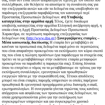
σας, όταν δεν είναι πλέον απαραίτητα σε σχέση με τον σκοπό που
συλλέχθηκαν, εάν θελήσετε να αποσύρετε τη συναίνεση σας για
την επεξεργασία αυτών και εάν τα δεδομένα σας υποβληθούν σε
παράνομη επεξεργασία παραβιάζοντας τον κανονισμό περί
Προστασίας Προσωπικών Δεδομένων.
στ) Υποβολής
καταγγελίας στην αρμόδια αρχή
Τέλος, έχετε δικαίωμα
υποβολής καταγγελίας στην αρμόδια Ελληνική ανεξάρτητη αρχή, η
οποία είναι η Αρχή Προστασίας Δεδομένων Προσωπικού
Χαρακτήρα, σε περίπτωση παράνομης επεξεργασίας των
δεδομένων σας (
http://www.dpa.gr/
)
Συνεργαζόμενες εταιρίες –
Μέσα κοινωνικής δικτύωσης
Η εταιρία δεν μεταβιβάζει σε
κανέναν τα προσωπικά σας δεδομένα παρά μόνο σε περιπτώσεις
που είναι απαραίτητο προκειμένου να εκπλήρωσει τον κύριο σκοπό
της που είναι η πώληση προϊόντων (για παράδειγμα τα στοιχεία σας
πρέπει να τα μεταβιβάσουμε στην εκάστοτε εταιρία μεταφορών
προκειμένου να παραδοθεί η παραγγελία σας). Επίσης δύναται
όπου το επιτρέπει ο νόμος να τα μεταβίβασουμε σε τρίτους για την
εκπλήρωση συναλλαγών, ερευνητικών και προωθητικών
ενεργειών πάντα με την συγκατάθεσή σας. Τέτοιοι αποδέκτες
μπορεί να είναι εταιρίες παροχής υπηρεσιών οι οποίες παρέχουν
προωθητικά & ερευνητικά προγράμματα μέσω διανομής e-mail,
ερωτηματολογίων. Η συνεργασία γίνεται τηρώντας τους κανόνες
απόρρητου και ασφάλειας των προσωπικών σας δεδομένων, τα
οποία χρησιμοποιούνται μόνο για την εκπλήρωση των
συγκεκριμένων υπηρεσιών και για συγκεκριμένο χρονικό