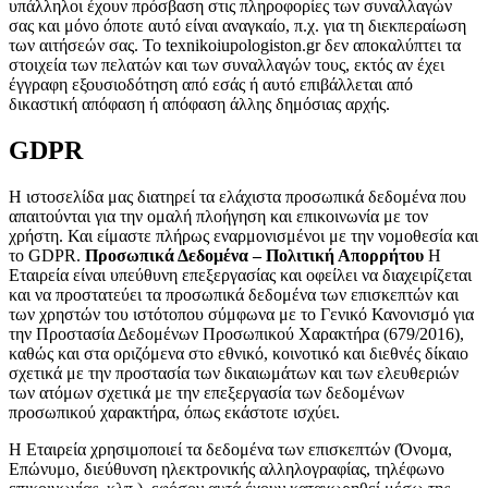
υπάλληλοι έχουν πρόσβαση στις πληροφορίες των συναλλαγών
σας και μόνο όποτε αυτό είναι αναγκαίο, π.χ. για τη διεκπεραίωση
των αιτήσεών σας. Το texnikoiupologiston.gr δεν αποκαλύπτει τα
στοιχεία των πελατών και των συναλλαγών τους, εκτός αν έχει
έγγραφη εξουσιοδότηση από εσάς ή αυτό επιβάλλεται από
δικαστική απόφαση ή απόφαση άλλης δημόσιας αρχής.
GDPR
Η ιστοσελίδα μας διατηρεί τα ελάχιστα προσωπικά δεδομένα που
απαιτούνται για την ομαλή πλοήγηση και επικοινωνία με τον
χρήστη. Και είμαστε πλήρως εναρμονισμένοι με την νομοθεσία και
το GDPR.
Προσωπικά Δεδομένα – Πολιτική Απορρήτου
Η
Εταιρεία είναι υπεύθυνη επεξεργασίας και οφείλει να διαχειρίζεται
και να προστατεύει τα προσωπικά δεδομένα των επισκεπτών και
των χρηστών του ιστότοπου σύμφωνα με το Γενικό Κανονισμό για
την Προστασία Δεδομένων Προσωπικού Χαρακτήρα (679/2016),
καθώς και στα οριζόμενα στο εθνικό, κοινοτικό και διεθνές δίκαιο
σχετικά με την προστασία των δικαιωμάτων και των ελευθεριών
των ατόμων σχετικά με την επεξεργασία των δεδομένων
προσωπικού χαρακτήρα, όπως εκάστοτε ισχύει.
Η Εταιρεία χρησιμοποιεί τα δεδομένα των επισκεπτών (Όνομα,
Επώνυμο, διεύθυνση ηλεκτρονικής αλληλογραφίας, τηλέφωνο