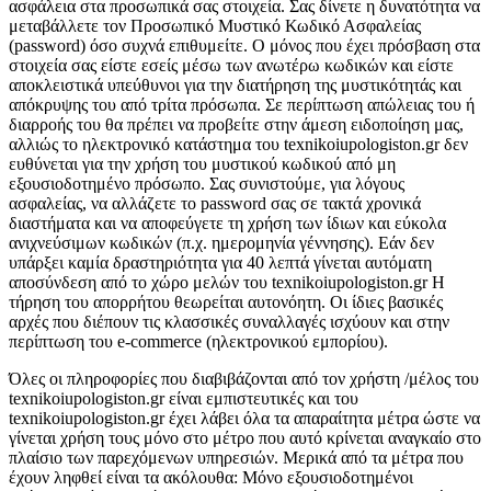
ασφάλεια στα προσωπικά σας στοιχεία. Σας δίνετε η δυνατότητα να
μεταβάλλετε τον Προσωπικό Μυστικό Κωδικό Ασφαλείας
(password) όσο συχνά επιθυμείτε. Ο μόνος που έχει πρόσβαση στα
στοιχεία σας είστε εσείς μέσω των ανωτέρω κωδικών και είστε
αποκλειστικά υπεύθυνοι για την διατήρηση της μυστικότητάς και
απόκρυψης του από τρίτα πρόσωπα. Σε περίπτωση απώλειας του ή
διαρροής του θα πρέπει να προβείτε στην άμεση ειδοποίηση μας,
αλλιώς το ηλεκτρονικό κατάστημα του texnikoiupologiston.gr δεν
ευθύνεται για την χρήση του μυστικού κωδικού από μη
εξουσιοδοτημένο πρόσωπο. Σας συνιστούμε, για λόγους
ασφαλείας, να αλλάζετε το password σας σε τακτά χρονικά
διαστήματα και να αποφεύγετε τη χρήση των ίδιων και εύκολα
ανιχνεύσιμων κωδικών (π.χ. ημερομηνία γέννησης). Εάν δεν
υπάρξει καμία δραστηριότητα για 40 λεπτά γίνεται αυτόματη
αποσύνδεση από το χώρο μελών του texnikoiupologiston.gr Η
τήρηση του απορρήτου θεωρείται αυτονόητη. Οι ίδιες βασικές
αρχές που διέπουν τις κλασσικές συναλλαγές ισχύουν και στην
περίπτωση του e-commerce (ηλεκτρονικού εμπορίου).
Όλες οι πληροφορίες που διαβιβάζονται από τον χρήστη /μέλος του
texnikoiupologiston.gr είναι εμπιστευτικές και του
texnikoiupologiston.gr έχει λάβει όλα τα απαραίτητα μέτρα ώστε να
γίνεται χρήση τους μόνο στο μέτρο που αυτό κρίνεται αναγκαίο στο
πλαίσιο των παρεχόμενων υπηρεσιών. Μερικά από τα μέτρα που
έχουν ληφθεί είναι τα ακόλουθα: Μόνο εξουσιοδοτημένοι