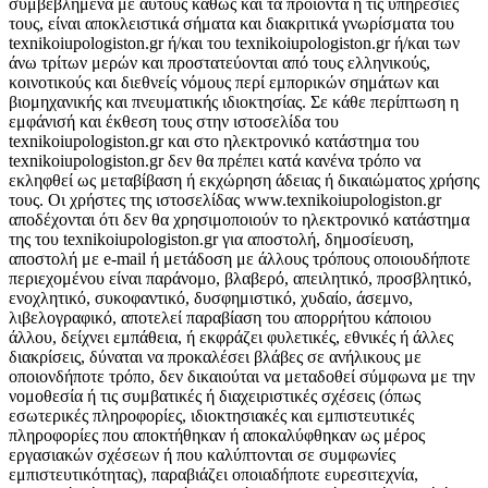
συμβεβλημένα με αυτούς καθώς και τα προϊόντα ή τις υπηρεσίες
τους, είναι αποκλειστικά σήματα και διακριτικά γνωρίσματα του
texnikoiupologiston.gr ή/και του texnikoiupologiston.gr ή/και των
άνω τρίτων μερών και προστατεύονται από τους ελληνικούς,
κοινοτικούς και διεθνείς νόμους περί εμπορικών σημάτων και
βιομηχανικής και πνευματικής ιδιοκτησίας. Σε κάθε περίπτωση η
εμφάνισή και έκθεση τους στην ιστοσελίδα του
texnikoiupologiston.gr και στο ηλεκτρονικό κατάστημα του
texnikoiupologiston.gr δεν θα πρέπει κατά κανένα τρόπο να
εκληφθεί ως μεταβίβαση ή εκχώρηση άδειας ή δικαιώματος χρήσης
τους. Οι χρήστες της ιστοσελίδας www.texnikoiupologiston.gr
αποδέχονται ότι δεν θα χρησιμοποιούν τo ηλεκτρονικό κατάστημα
της του texnikoiupologiston.gr για αποστολή, δημοσίευση,
αποστολή με e-mail ή μετάδοση με άλλους τρόπους οποιουδήποτε
περιεχομένου είναι παράνομο, βλαβερό, απειλητικό, προσβλητικό,
ενοχλητικό, συκοφαντικό, δυσφημιστικό, χυδαίο, άσεμνο,
λιβελογραφικό, αποτελεί παραβίαση του απορρήτου κάποιου
άλλου, δείχνει εμπάθεια, ή εκφράζει φυλετικές, εθνικές ή άλλες
διακρίσεις, δύναται να προκαλέσει βλάβες σε ανήλικους με
οποιονδήποτε τρόπο, δεν δικαιούται να μεταδοθεί σύμφωνα με την
νομοθεσία ή τις συμβατικές ή διαχειριστικές σχέσεις (όπως
εσωτερικές πληροφορίες, ιδιοκτησιακές και εμπιστευτικές
πληροφορίες που αποκτήθηκαν ή αποκαλύφθηκαν ως μέρος
εργασιακών σχέσεων ή που καλύπτονται σε συμφωνίες
εμπιστευτικότητας), παραβιάζει οποιαδήποτε ευρεσιτεχνία,