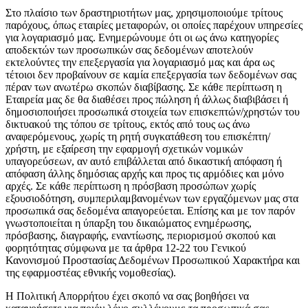
Στο πλαίσιο των δραστηριοτήτων μας, χρησιμοποιούμε τρίτους
παρόχους, όπως εταιρίες μεταφορών, οι οποίες παρέχουν υπηρεσίες
για λογαριασμό μας. Ενημερώνουμε ότι οι ως άνω κατηγορίες
αποδεκτών των προσωπικών σας δεδομένων αποτελούν
εκτελούντες την επεξεργασία για λογαριασμό μας και άρα ως
τέτοιοι δεν προβαίνουν σε καμία επεξεργασία των δεδομένων σας
πέραν των ανωτέρω σκοπών διαβίβασης. Σε κάθε περίπτωση η
Εταιρεία μας δε θα διαθέσει προς πώληση ή άλλως διαβιβάσει ή
δημοσιοποιήσει προσωπικά στοιχεία των επισκεπτών/χρηστών του
δικτυακού της τόπου σε τρίτους, εκτός από τους ως άνω
αναφερόμενους, χωρίς τη ρητή συγκατάθεση του επισκέπτη/
χρήστη, με εξαίρεση την εφαρμογή σχετικών νομικών
υπαγορεύσεων, αν αυτό επιβάλλεται από δικαστική απόφαση ή
απόφαση άλλης δημόσιας αρχής και προς τις αρμόδιες και μόνο
αρχές. Σε κάθε περίπτωση η πρόσβαση προσώπων χωρίς
εξουσιοδότηση, συμπεριλαμβανομένων των εργαζόμενων μας στα
προσωπικά σας δεδομένα απαγορεύεται. Επίσης και με τον παρόν
γνωστοποιείται η ύπαρξη του δικαιώματος ενημέρωσης,
πρόσβασης, διαγραφής, εναντίωσης, περιορισμού σκοπού και
φορητότητας σύμφωνα με τα άρθρα 12-22 του Γενικού
Κανονισμού Προστασίας Δεδομένων Προσωπικού Χαρακτήρα και
της εφαρμοστέας εθνικής νομοθεσίας).
Η Πολιτική Απορρήτου έχει σκοπό να σας βοηθήσει να