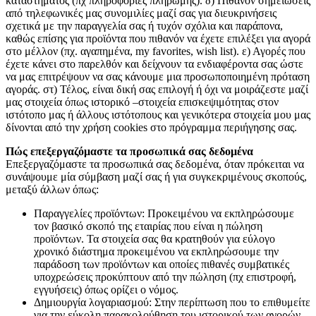
καταστήματος (πχ πληροφορίες πληρωμής). δ) Πιθανόν σημειώσεις
από τηλεφωνικές μας συνομιλίες μαζί σας για διευκρινήσεις
σχετικά με την παραγγελία σας ή τυχόν σχόλια και παράπονα,
καθώς επίσης για προϊόντα που πιθανόν να έχετε επιλέξει για αγορά
στο μέλλον (πχ. αγαπημένα, my favorites, wish list). ε) Αγορές που
έχετε κάνει στο παρελθόν και δείχνουν τα ενδιαφέροντα σας ώστε
να μας επιτρέψουν να σας κάνουμε μια προσωποποιημένη πρόταση
αγοράς. στ) Τέλος, είναι δική σας επιλογή ή όχι να μοιράζεστε μαζί
μας στοιχεία όπως ιστορικό –στοιχεία επισκεψιμότητας στον
ιστότοπο μας ή άλλους ιστότοπους και γενικότερα στοιχεία μου μας
δίνονται από την χρήση cookies στο πρόγραμμα περιήγησης σας.
Πώς επεξεργαζόμαστε τα προσωπικά σας δεδομένα
Επεξεργαζόμαστε τα προσωπικά σας δεδομένα, όταν πρόκειται να
συνάψουμε μία σύμβαση μαζί σας ή για συγκεκριμένους σκοπούς,
μεταξύ άλλων όπως:
Παραγγελίες προϊόντων: Προκειμένου να εκπληρώσουμε
τον βασικό σκοπό της εταιρίας που είναι η πώληση
προϊόντων. Τα στοιχεία σας θα κρατηθούν για εύλογο
χρονικό διάστημα προκειμένου να εκπληρώσουμε την
παράδοση των προϊόντων και οποίες πιθανές συμβατικές
υποχρεώσεις προκύπτουν από την πώληση (πχ επιστροφή,
εγγυήσεις) όπως ορίζει ο νόμος.
Δημιουργία λογαριασμού: Στην περίπτωση που το επιθυμείτε
για την εύκολη παρακολούθηση του ιστορικού των αγορών