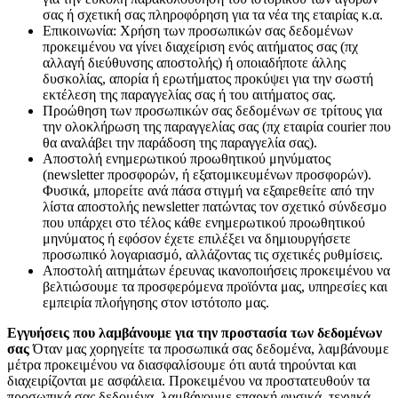
σας ή σχετική σας πληροφόρηση για τα νέα της εταιρίας κ.α.
Επικοινωνία: Χρήση των προσωπικών σας δεδομένων
προκειμένου να γίνει διαχείριση ενός αιτήματος σας (πχ
αλλαγή διεύθυνσης αποστολής) ή οποιαδήποτε άλλης
δυσκολίας, απορία ή ερωτήματος προκύψει για την σωστή
εκτέλεση της παραγγελίας σας ή του αιτήματος σας.
Προώθηση των προσωπικών σας δεδομένων σε τρίτους για
την ολοκλήρωση της παραγγελίας σας (πχ εταιρία courier που
θα αναλάβει την παράδοση της παραγγελία σας).
Αποστολή ενημερωτικού προωθητικού μηνύματος
(newsletter προσφορών, ή εξατομικευμένων προσφορών).
Φυσικά, μπορείτε ανά πάσα στιγμή να εξαιρεθείτε από την
λίστα αποστολής newsletter πατώντας τον σχετικό σύνδεσμο
που υπάρχει στο τέλος κάθε ενημερωτικού προωθητικού
μηνύματος ή εφόσον έχετε επιλέξει να δημιουργήσετε
προσωπικό λογαριασμό, αλλάζοντας τις σχετικές ρυθμίσεις.
Αποστολή αιτημάτων έρευνας ικανοποιήσεις προκειμένου να
βελτιώσουμε τα προσφερόμενα προϊόντα μας, υπηρεσίες και
εμπειρία πλοήγησης στον ιστότοπο μας.
Εγγυήσεις που λαμβάνουμε για την προστασία των δεδομένων
σας
Όταν μας χορηγείτε τα προσωπικά σας δεδομένα, λαμβάνουμε
μέτρα προκειμένου να διασφαλίσουμε ότι αυτά τηρούνται και
διαχειρίζονται με ασφάλεια. Προκειμένου να προστατευθούν τα
προσωπικά σας δεδομένα, λαμβάνουμε επαρκή φυσικά, τεχνικά