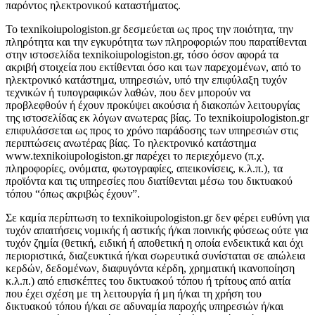
παρόντος ηλεκτρονικού καταστήματος.
To texnikoiupologiston.gr δεσμεύεται ως προς την ποιότητα, την
πληρότητα και την εγκυρότητα των πληροφοριών που παρατίθενται
στην ιστοσελίδα texnikoiupologiston.gr, τόσο όσον αφορά τα
ακριβή στοιχεία που εκτίθενται όσο και των παρεχομένων, από το
ηλεκτρονικό κατάστημα, υπηρεσιών, υπό την επιφύλαξη τυχόν
τεχνικών ή τυπογραφικών λαθών, που δεν μπορούν να
προβλεφθούν ή έχουν προκύψει ακούσια ή διακοπών λειτουργίας
της ιστοσελίδας εκ λόγων ανωτερας βίας. To texnikoiupologiston.gr
επιφυλάσσεται ως προς το χρόνο παράδοσης των υπηρεσιών στις
περιπτώσεις ανωτέρας βίας. Το ηλεκτρονικό κατάστημα
www.texnikoiupologiston.gr παρέχει το περιεχόμενο (π.χ.
πληροφορίες, ονόματα, φωτογραφίες, απεικονίσεις, κ.λ.π.), τα
προϊόντα και τις υπηρεσίες που διατίθενται μέσω του δικτυακού
τόπου “όπως ακριβώς έχουν”.
Σε καμία περίπτωση το texnikoiupologiston.gr δεν φέρει ευθύνη για
τυχόν απαιτήσεις νομικής ή αστικής ή/και ποινικής φύσεως ούτε για
τυχόν ζημία (θετική, ειδική ή αποθετική η οποία ενδεικτικά και όχι
περιοριστικά, διαζευκτικά ή/και σωρευτικά συνίσταται σε απώλεια
κερδών, δεδομένων, διαφυγόντα κέρδη, χρηματική ικανοποίηση
κ.λ.π.) από επισκέπτες του δικτυακού τόπου ή τρίτους από αιτία
που έχει σχέση με τη λειτουργία ή μη ή/και τη χρήση του
δικτυακού τόπου ή/και σε αδυναμία παροχής υπηρεσιών ή/και