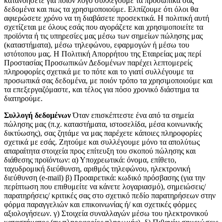
κατανοήσετε για ποιόν λόγο συλλέγουμε τα προσωπικά σας
δεδομένα και πως τα χρησιμοποιούμε. Ελπίζουμε ότι όλοι θα
αφιερώσετε χρόνο να τη διαβάσετε προσεκτικά. Η πολιτική αυτή
σχετίζεται με όλους εσάς που αγοράζετε και χρησιμοποιείτε τα
προϊόντα ή τις υπηρεσίες μας μέσω των σημείων πώλησης μας
(καταστήματα), μέσω τηλεφώνου, εφαρμογών ή μέσω του
ιστότοπου μας. Η Πολιτική Απορρήτου της Εταιρείας μας περί
Προστασίας Προσωπικών Δεδομένων παρέχει λεπτομερείς
πληροφορίες σχετικά με το πότε και το γιατί συλλέγουμε τα
προσωπικά σας δεδομένα, με ποιόν τρόπο τα χρησιμοποιούμε και
τα επεξεργαζόμαστε, και τέλος για πόσο χρονικό διάστημα τα
διατηρούμε.
Συλλογή δεδομένων
Όταν επισκέπτεστε ένα από τα σημεία
πώλησης μας (π.χ. καταστήματα, ιστοσελίδα, μέσα κοινωνικής
δικτύωσης), σας ζητάμε να μας παρέχετε κάποιες πληροφορίες
σχετικά με εσάς. Ζητούμε και συλλέγουμε μόνο τα απολύτως
απαραίτητα στοιχεία προς επίτευξη του σκοπού πώλησης και
διάθεσης προϊόντων: α) Υποχρεωτικά: όνομα, επίθετο,
ταχυδρομική διεύθυνση, αριθμός τηλεφώνου, ηλεκτρονική
διεύθυνση (e-mail) β) Προαιρετικά: κωδικό πρόσβασης (για την
περίπτωση που επιθυμείτε να κάνετε λογαριασμό), σημειώσεις/
παρατηρήσεις/ κριτικές σας στο σχετικό πεδίο παρατηρήσεων στην
φόρμα παραγγελιών και επικοινωνίας ή/ και σχετικές φόρμες
αξιολογήσεων. γ) Στοιχεία συναλλαγών μέσω του ηλεκτρονικού