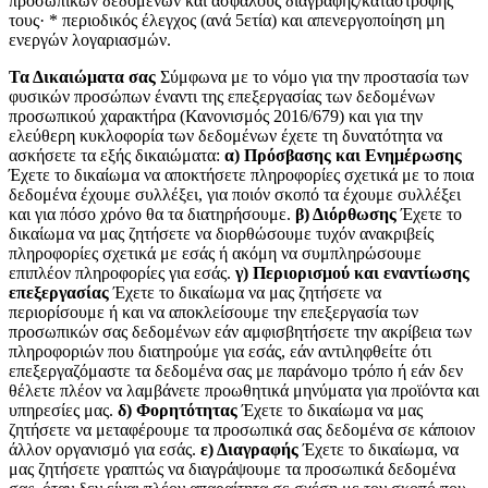
προσωπικών δεδομένων και ασφαλούς διαγραφής/καταστροφής
τους· * περιοδικός έλεγχος (ανά 5ετία) και απενεργοποίηση μη
ενεργών λογαριασμών.
Τα Δικαιώματα σας
Σύμφωνα με το νόμο για την προστασία των
φυσικών προσώπων έναντι της επεξεργασίας των δεδομένων
προσωπικού χαρακτήρα (Κανονισμός 2016/679) και για την
ελεύθερη κυκλοφορία των δεδομένων έχετε τη δυνατότητα να
ασκήσετε τα εξής δικαιώματα:
α) Πρόσβασης και Ενημέρωσης
Έχετε το δικαίωμα να αποκτήσετε πληροφορίες σχετικά με το ποια
δεδομένα έχουμε συλλέξει, για ποιόν σκοπό τα έχουμε συλλέξει
και για πόσο χρόνο θα τα διατηρήσουμε.
β) Διόρθωσης
Έχετε το
δικαίωμα να μας ζητήσετε να διορθώσουμε τυχόν ανακριβείς
πληροφορίες σχετικά με εσάς ή ακόμη να συμπληρώσουμε
επιπλέον πληροφορίες για εσάς.
γ) Περιορισμού και εναντίωσης
επεξεργασίας
Έχετε το δικαίωμα να μας ζητήσετε να
περιορίσουμε ή και να αποκλείσουμε την επεξεργασία των
προσωπικών σας δεδομένων εάν αμφισβητήσετε την ακρίβεια των
πληροφοριών που διατηρούμε για εσάς, εάν αντιληφθείτε ότι
επεξεργαζόμαστε τα δεδομένα σας με παράνομο τρόπο ή εάν δεν
θέλετε πλέον να λαμβάνετε προωθητικά μηνύματα για προϊόντα και
υπηρεσίες μας.
δ) Φορητότητας
Έχετε το δικαίωμα να μας
ζητήσετε να μεταφέρουμε τα προσωπικά σας δεδομένα σε κάποιον
άλλον οργανισμό για εσάς.
ε) Διαγραφής
Έχετε το δικαίωμα, να
μας ζητήσετε γραπτώς να διαγράψουμε τα προσωπικά δεδομένα