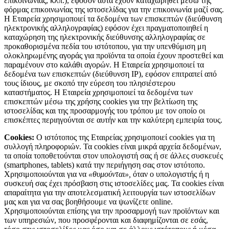
επικοινωνίας, κλπ.), εφόσον αυτά έχουν καταχωρηθεί μέσω της
φόρμας επικοινωνίας της ιστοσελίδας για την επικοινωνία μαζί σας.
Η Εταιρεία χρησιμοποιεί τα δεδομένα των επισκεπτών (διεύθυνση
ηλεκτρονικής αλληλογραφίας) εφόσον έχει πραγματοποιηθεί η
καταχώρηση της ηλεκτρονικής διεύθυνσης αλληλογραφίας σε
προκαθορισμένα πεδία του ιστότοπου, για την υπενθύμιση μη
ολοκληρωμένης αγοράς για προϊόντα τα οποία έχουν προστεθεί και
παραμένουν στο καλάθι αγορών. Η Εταιρεία χρησιμοποιεί τα
δεδομένα των επισκεπτών (διεύθυνση IP), εφόσον επιτραπεί από
τους ίδιους, με σκοπό την εύρεση του πλησιέστερου
καταστήματος. Η Εταιρεία χρησιμοποιεί τα δεδομένα των
επισκεπτών μέσω της χρήσης cookies για την βελτίωση της
ιστοσελίδας και της προσαρμογής του τρόπου με τον οποίο οι
επισκέπτες περιηγούνται σε αυτήν και την καλύτερη εμπειρία τους.
Cookies
:
Ο ιστότοπος της Εταιρείας χρησιμοποιεί cookies για τη
συλλογή πληροφοριών. Τα cookies είναι μικρά αρχεία δεδομένων,
τα οποία τοποθετούνται στον υπολογιστή σας ή σε άλλες συσκευές
(smartphones, tablets) κατά την περιήγηση σας στον ιστότοπο.
Χρησιμοποιούνται για να
«θυμούνται»,
όταν ο υπολογιστής ή η
συσκευή σας έχει πρόσβαση στις ιστοσελίδες μας. Τα cookies είναι
απαραίτητα για την αποτελεσματική λειτουργία των ιστοσελίδων
μας και για να σας βοηθήσουμε να ψωνίζετε online.
Χρησιμοποιούνται επίσης για την προσαρμογή των προϊόντων και
των υπηρεσιών, που προσφέρονται και διαφημίζονται σε εσάς,