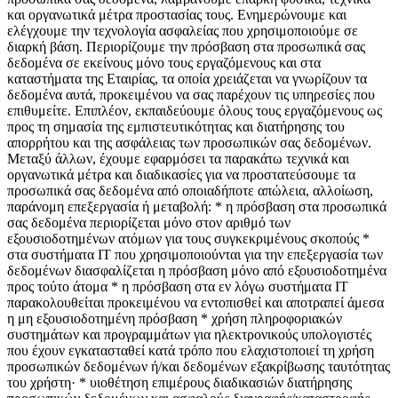
και οργανωτικά μέτρα προστασίας τους. Ενημερώνουμε και
ελέγχουμε την τεχνολογία ασφαλείας που χρησιμοποιούμε σε
διαρκή βάση. Περιορίζουμε την πρόσβαση στα προσωπικά σας
δεδομένα σε εκείνους μόνο τους εργαζόμενους και στα
καταστήματα της Εταιρίας, τα οποία χρειάζεται να γνωρίζουν τα
δεδομένα αυτά, προκειμένου να σας παρέχουν τις υπηρεσίες που
επιθυμείτε. Επιπλέον, εκπαιδεύουμε όλους τους εργαζόμενους ως
προς τη σημασία της εμπιστευτικότητας και διατήρησης του
απορρήτου και της ασφάλειας των προσωπικών σας δεδομένων.
Μεταξύ άλλων, έχουμε εφαρμόσει τα παρακάτω τεχνικά και
οργανωτικά μέτρα και διαδικασίες για να προστατεύσουμε τα
προσωπικά σας δεδομένα από οποιαδήποτε απώλεια, αλλοίωση,
παράνομη επεξεργασία ή μεταβολή: * η πρόσβαση στα προσωπικά
σας δεδομένα περιορίζεται μόνο στον αριθμό των
εξουσιοδοτημένων ατόμων για τους συγκεκριμένους σκοπούς *
στα συστήματα IT που χρησιμοποιούνται για την επεξεργασία των
δεδομένων διασφαλίζεται η πρόσβαση μόνο από εξουσιοδοτημένα
προς τούτο άτομα * η πρόσβαση στα εν λόγω συστήματα IT
παρακολουθείται προκειμένου να εντοπισθεί και αποτραπεί άμεσα
η μη εξουσιοδοτημένη πρόσβαση * χρήση πληροφοριακών
συστημάτων και προγραμμάτων για ηλεκτρονικούς υπολογιστές
που έχουν εγκατασταθεί κατά τρόπο που ελαχιστοποιεί τη χρήση
προσωπικών δεδομένων ή/και δεδομένων εξακρίβωσης ταυτότητας
του χρήστη· * υιοθέτηση επιμέρους διαδικασιών διατήρησης